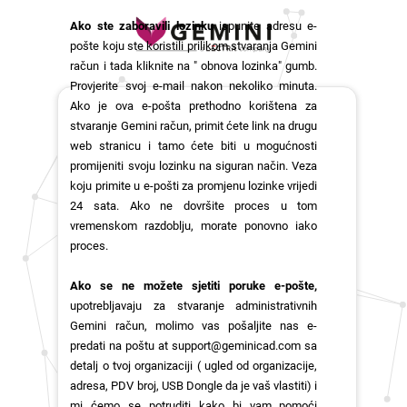
Ako ste zaboravili lozinku
ispunite adresu e-
pošte koju ste koristili prilikom stvaranja Gemini
račun i tada kliknite na " obnova lozinka" gumb.
Provjerite svoj e-mail nakon nekoliko minuta.
Ako je ova e-pošta prethodno korištena za
stvaranje Gemini račun, primit ćete link na drugu
web stranicu i tamo ćete biti u mogućnosti
promijeniti svoju lozinku na siguran način. Veza
koju primite u e-pošti za promjenu lozinke vrijedi
24 sata. Ako ne dovršite proces u tom
vremenskom razdoblju, morate ponovno iako
proces.
Ako se ne možete sjetiti poruke e-pošte,
upotrebljavaju za stvaranje administrativnih
Gemini račun, molimo vas pošaljite nas e-
predati na poštu at
support@geminicad.com
sa
detalj o tvoj organizaciji ( ugled od organizacije,
adresa, PDV broj, USB Dongle da je vaš vlastiti) i
mi ćemo se potruditi kako bi vam pomoći